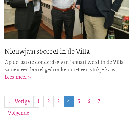
Nieuwjaarsborrel in de Villa
Op de laatste donderdag van januari werd in de Villa
samen een borrel gedronken met een stukje kaas…
Lees meer >
← Vorige
1
2
3
4
5
6
7
Volgende →